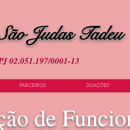
 São Judas Tadeu
J 02.051.197/0001-13
PARCEIROS
DOAÇÕES
ção de Funcio