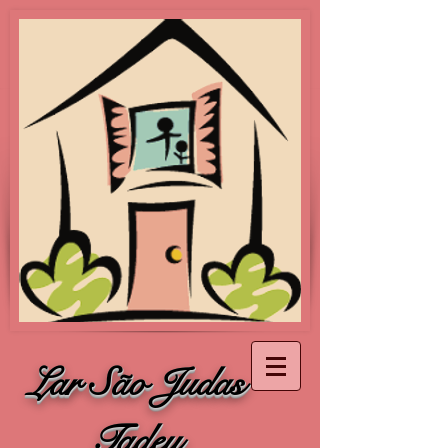
Lar São Judas
Tadeu