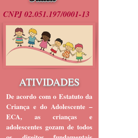
CNPJ
02.051.197
/0001-13
ATIVIDADES
De acordo com o Estatuto da
Criança e do Adolescente –
ECA, as crianças e
adolescentes gozam de todos
os direitos fundamentais